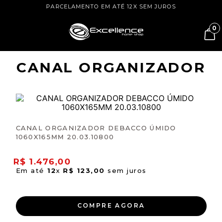
PARCELAMENTO EM ATÉ 12X SEM JUROS
0
CANAL ORGANIZADOR
CANAL ORGANIZADOR DEBACCO ÚMIDO
1060X165MM 20.03.10800
R$
1
.
476
,
00
Em até
12
x
R$
123
,
00
sem juros
COMPRE AGORA