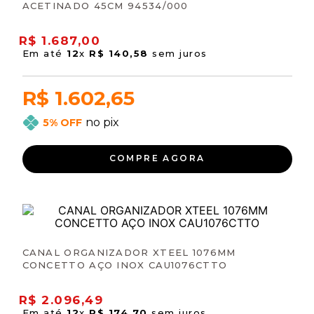
ACETINADO 45CM 94534/000
R$
1
.
687
,
00
Em até
12
x
R$
140
,
58
sem juros
R$ 1.602,65
no pix
5% OFF
COMPRE AGORA
CANAL ORGANIZADOR XTEEL 1076MM
CONCETTO AÇO INOX CAU1076CTTO
R$
2
.
096
,
49
Em até
12
x
R$
174
,
70
sem juros