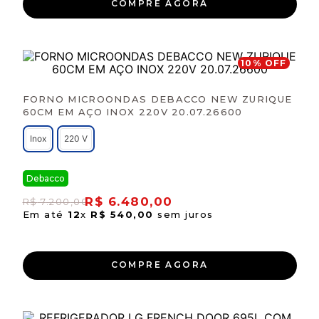
COMPRE AGORA
10
% OFF
FORNO MICROONDAS DEBACCO NEW ZURIQUE
60CM EM AÇO INOX 220V 20.07.26600
Inox
220 V
Debacco
R$
6
.
480
,
00
R$
7
.
200
,
00
Em até
12
x
R$
540
,
00
sem juros
COMPRE AGORA