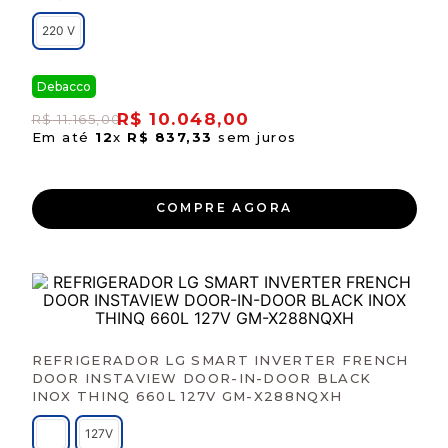
220 V
Debacco
R$
10
.
048
,
00
R$
11
.
165
,
00
Em até
12
x
R$
837
,
33
sem juros
COMPRE AGORA
REFRIGERADOR LG SMART INVERTER FRENCH
DOOR INSTAVIEW DOOR-IN-DOOR BLACK
INOX THINQ 660L 127V GM-X288NQXH
127V