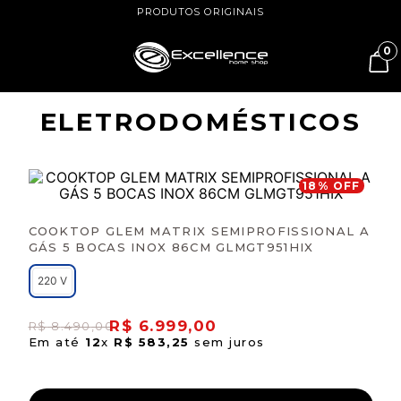
PRODUTOS ORIGINAIS
0
ELETRODOMÉSTICOS
18
% OFF
COOKTOP GLEM MATRIX SEMIPROFISSIONAL A
GÁS 5 BOCAS INOX 86CM GLMGT951HIX
220 V
R$
6
.
999
,
00
R$
8
.
490
,
00
Em até
12
x
R$
583
,
25
sem juros